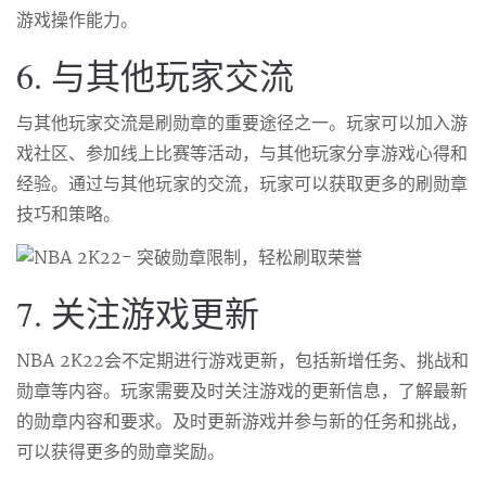
游戏操作能力。
6. 与其他玩家交流
与其他玩家交流是刷勋章的重要途径之一。玩家可以加入游
戏社区、参加线上比赛等活动，与其他玩家分享游戏心得和
经验。通过与其他玩家的交流，玩家可以获取更多的刷勋章
技巧和策略。
7. 关注游戏更新
NBA 2K22会不定期进行游戏更新，包括新增任务、挑战和
勋章等内容。玩家需要及时关注游戏的更新信息，了解最新
的勋章内容和要求。及时更新游戏并参与新的任务和挑战，
可以获得更多的勋章奖励。