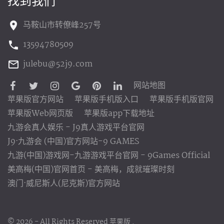
找到我们
马鞍山市转僚峰257号
13594780509
julebu@52j9.com
网站地图
苹果版官方网站
苹果版手机版入口
苹果版手机版官网
苹果版Web网页版
苹果版app下载地址
九游会真人娱乐 - J9真人游戏平台官网
J9·九游会 (中国)官方网站-9 GAMES
九游(中国)游戏网-九游游戏平台官网 - 9Games Official
美高梅(中国)官网首页 - 美高梅，成就璀璨时刻
澳门·威尼斯人(尼克斯)官方网站
©
2026
- All Rights Reserved
苹果版
.