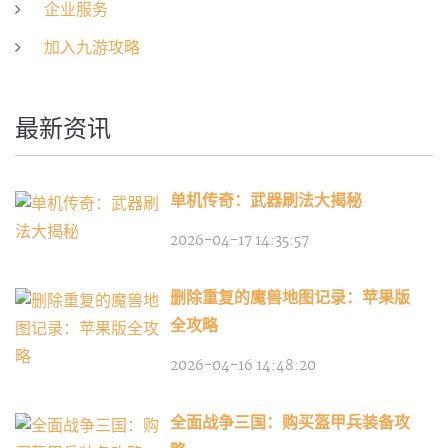
企业服务
加入九游攻略
最新资讯
单机传奇：武器刷法大揭秘
2026-04-17 14:35:57
删除重复的魔兽地图记录：苹果版
全攻略
2026-04-16 14:48:20
全面战争三国：购买盔甲兵装备攻