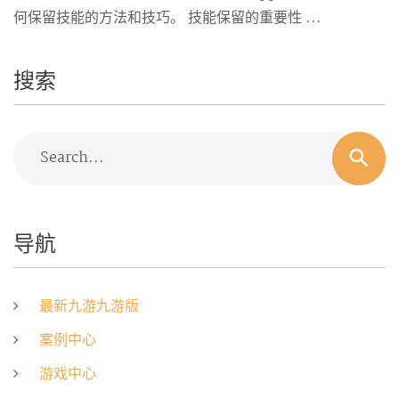
何保留技能的方法和技巧。 技能保留的重要性 ...
搜索
Search...
导航
最新九游九游版
案例中心
游戏中心