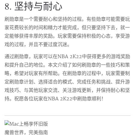
8. 坚持与耐心
刷勋章是一个需要耐心和坚持的过程。有些勋章可能需要玩
家花费较长的时间和精力才能完成，但只要坚持下去，就一
定能够获得丰厚的奖励。玩家需要保持积极的心态，享受游
戏的过程，并且不要过度沉迷。
通过刷勋章，玩家可以在NBA 2K22中获得更多的游戏奖励
和提升自己的地位。本文介绍了如何刷勋章的一些技巧和策
略，希望对玩家有所帮助。在刷勋章的过程中，玩家需要制
定刷勋章计划、选择适合的模式、完成任务和挑战、提升游
戏技巧、与其他玩家交流、关注游戏更新，并保持耐心和坚
持。祝愿各位玩家在NBA 2K22中刷勋章顺利！