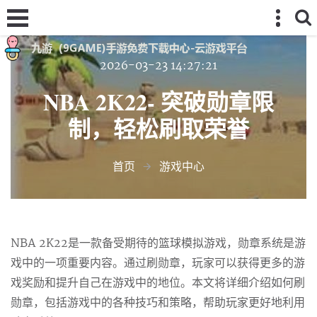
2026-03-23 14:27:21
NBA 2K22- 突破勋章限
制，轻松刷取荣誉
首页
游戏中心
NBA 2K22是一款备受期待的篮球模拟游戏，勋章系统是游
戏中的一项重要内容。通过刷勋章，玩家可以获得更多的游
戏奖励和提升自己在游戏中的地位。本文将详细介绍如何刷
勋章，包括游戏中的各种技巧和策略，帮助玩家更好地利用