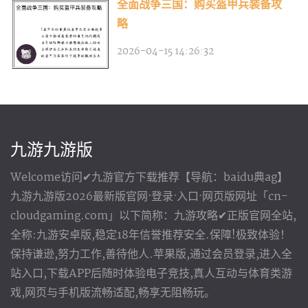
全面战争三国：购买盔甲兵装备攻
略
2026-04-15 14:26:32
九游九游版
Welcome访问✔九游官方下载推荐【导航：baidu典ag】
九游九游版2026最新版官网·登录·入口·网页版网址「cn-
cloudgaming.com」以下简称：九游攻略✔正版官网全站,
全称:九游安卓版,稳定18年信誉推荐安全.保障!极致体验！
保持谦逊,努力工作,善待他人.苹果版,通过会员登录,进入全
站入口,下载APP后随时体验电子竞技,真人互动与体育类游
戏,网页与手机版流畅适配,畅享无阻畅玩。