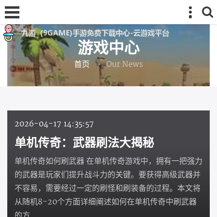
游戏中心
首页
Our News
2026-04-17 14:35:57
单机传奇：武器刷法大揭秘
单机传奇如何刷武器 在单机传奇游戏中，拥有一把强力
的武器是玩家们提升战斗力的关键。要获得高级武器并
不容易，需要经过一定的刷怪和刷装备的过程。本文将
从随机8-20个方面详细阐述如何在单机传奇中刷武器
的方...