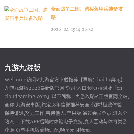
全面战争三国：购买盔甲兵装备攻
略
2026-04-15 14:26:32
九游九游版
Welcome访问✔九游官方下载推荐【导航：baidu典ag】
九游九游版2026最新版官网·登录·入口·网页版网址「cn-
cloudgaming.com」以下简称：九游攻略✔正版官网全站,
全称:九游安卓版,稳定18年信誉推荐安全.保障!极致体验！
保持谦逊,努力工作,善待他人.苹果版,通过会员登录,进入全
站入口,下载APP后随时体验电子竞技,真人互动与体育类游
戏,网页与手机版流畅适配,畅享无阻畅玩。