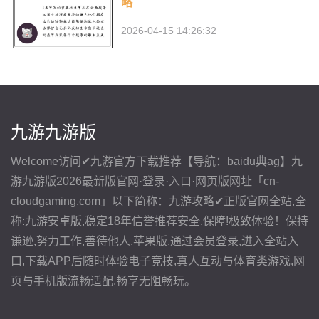
略
2026-04-15 14:26:32
九游九游版
Welcome访问✔九游官方下载推荐【导航：baidu典ag】九
游九游版2026最新版官网·登录·入口·网页版网址「cn-
cloudgaming.com」以下简称：九游攻略✔正版官网全站,全
称:九游安卓版,稳定18年信誉推荐安全.保障!极致体验！保持
谦逊,努力工作,善待他人.苹果版,通过会员登录,进入全站入
口,下载APP后随时体验电子竞技,真人互动与体育类游戏,网
页与手机版流畅适配,畅享无阻畅玩。