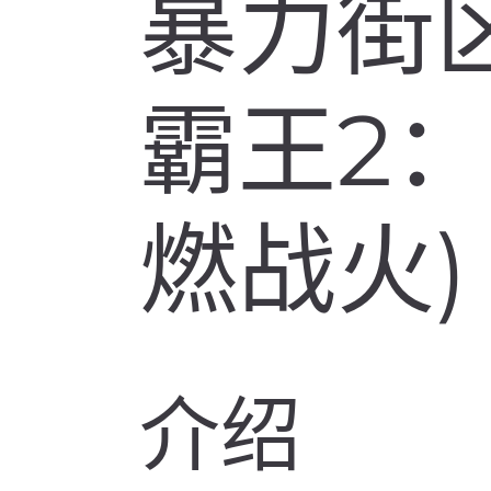
暴力街区
霸王2
燃战火)
介绍